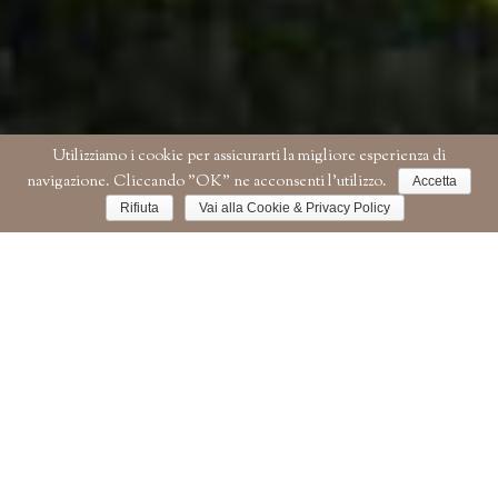
Utilizziamo i cookie per assicurarti la migliore esperienza di
navigazione. Cliccando "OK" ne acconsenti l'utilizzo.
Accetta
Rifiuta
Vai alla Cookie & Privacy Policy
IL SANGIOVESE
A FÈLSINA
Fèlsina
è varietà di clima, di paesaggio, di