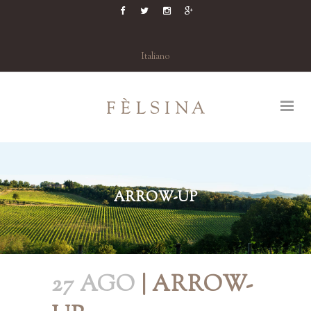
Italiano
ARROW-UP
27 AGO
| ARROW-