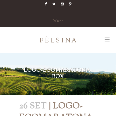
Italiano
LOGO-ECOMARATONA-
BOX
26 SET
| LOGO-