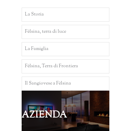
La Storia
Fèlsina, terra di luce
La Famiglia
Fèlsina, Terra di Frontiera
Il Sangiovese a Fèlsina
AZIENDA