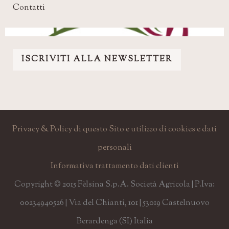
Contatti
ISCRIVITI ALLA NEWSLETTER
Privacy & Policy di questo Sito e utilizzo di cookies e dati
personali
Informativa trattamento dati clienti
Copyright © 2015 Fèlsina S.p.A. Società Agricola | P.Iva:
00234940526 | Via del Chianti, 101 | 53019 Castelnuovo
Berardenga (SI) Italia