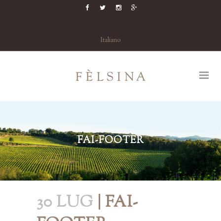
Italiano
FAI-FOOTER
30 LUG
| FAI-