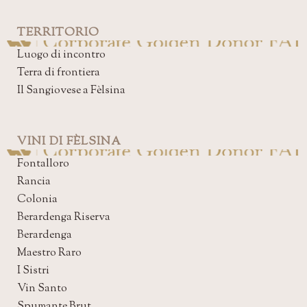
TERRITORIO
Luogo di incontro
Terra di frontiera
Il Sangiovese a Fèlsina
VINI DI FÈLSINA
Fontalloro
Rancia
Colonia
Berardenga Riserva
Berardenga
Maestro Raro
I Sistri
Vin Santo
Spumante Brut