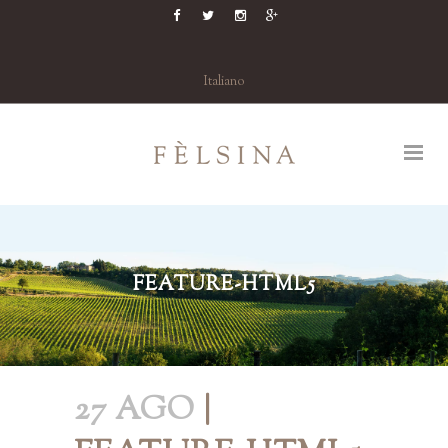
Italiano
FEATURE-HTML5
27 AGO
|