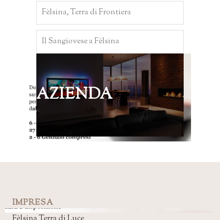
Fèlsina, Terra di Frontiera
Il Sangiovese a Fèlsina
AZIENDA
IMPRESA
Fèlsina Terra di Luce