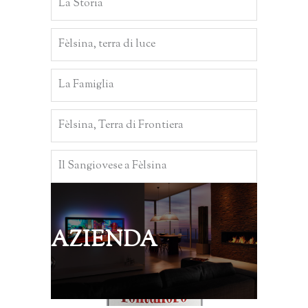
La Storia
Fèlsina, terra di luce
La Famiglia
Fèlsina, Terra di Frontiera
Il Sangiovese a Fèlsina
AZIENDA