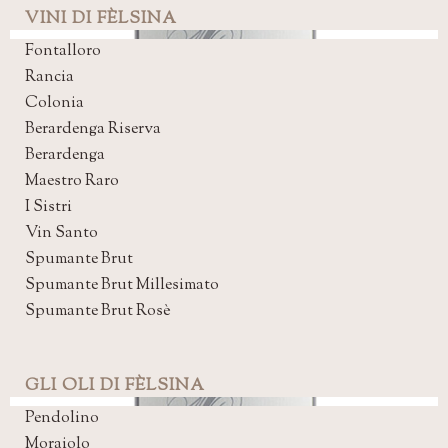
VINI DI FÈLSINA
Fontalloro
Rancia
Colonia
Berardenga Riserva
Berardenga
Maestro Raro
I Sistri
Vin Santo
Spumante Brut
Spumante Brut Millesimato
Spumante Brut Rosè
GLI OLI DI FÈLSINA
Pendolino
Moraiolo