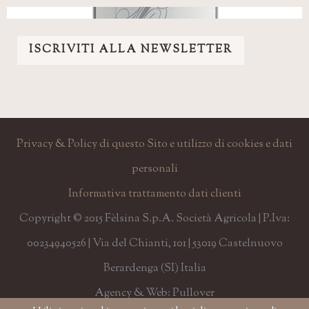
ISCRIVITI ALLA NEWSLETTER
Privacy & Policy di questo Sito e utilizzo di cookies e dati
personali
Informativa trattamento dati clienti
Copyright © 2015 Fèlsina S.p.A. Società Agricola | P.Iva:
00234940526 | Via del Chianti, 101 | 53019 Castelnuovo
Berardenga (SI) Italia
Agency & Web: Pullover