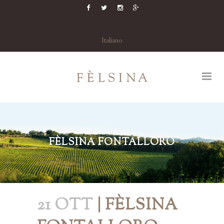
Italiano
FÈLSINA FONTALLORO
21 OTT
| FÈLSINA