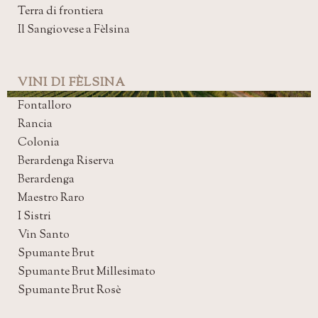
Terra di frontiera
Il Sangiovese a Fèlsina
VINI DI FÈLSINA
Fontalloro
Rancia
Colonia
Berardenga Riserva
Berardenga
Maestro Raro
I Sistri
Vin Santo
Spumante Brut
Spumante Brut Millesimato
Spumante Brut Rosè