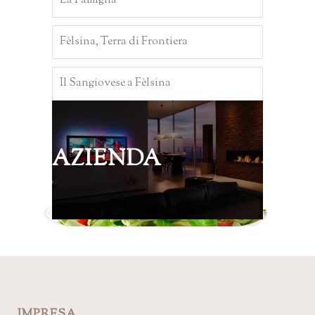
La Famiglia
Fèlsina, Terra di Frontiera
Il Sangiovese a Fèlsina
AZIENDA
IMPRESA