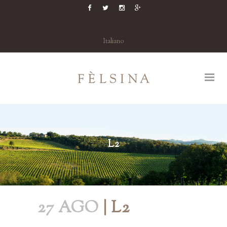
Italiano
L2
27 AGO
| L2