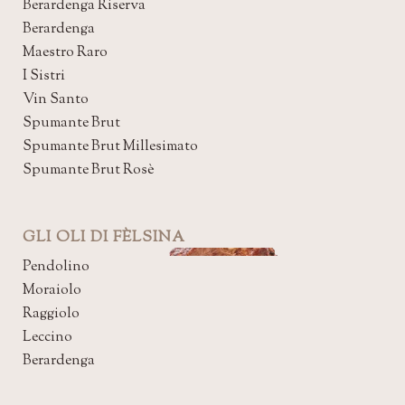
Berardenga Riserva
Berardenga
Maestro Raro
I Sistri
Vin Santo
Spumante Brut
Spumante Brut Millesimato
Spumante Brut Rosè
GLI OLI DI FÈLSINA
Pendolino
Moraiolo
Raggiolo
Leccino
Berardenga