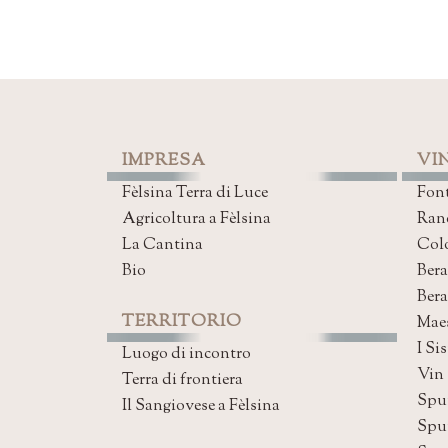
IMPRESA
VIN
Fèlsina Terra di Luce
Font
Agricoltura a Fèlsina
Ran
La Cantina
Col
Bio
Bera
Ber
TERRITORIO
Mae
I Sis
Luogo di incontro
Vin
Terra di frontiera
Spu
Il Sangiovese a Fèlsina
Spu