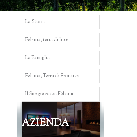
La Storia
Fèlsina, terra di luce
La Famiglia
Fèlsina, Terra di Frontiera
Il Sangiovese a Fèlsina
AZIENDA