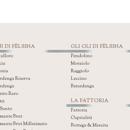
I DI FÈLSINA
GLI OLI DI FÈLSINA
alloro
Pendolino
cia
Moraiolo
onia
Raggiolo
rdenga Riserva
Leccino
ardenga
Berardenga
stro Raro
LA FATTORIA
tri
 Santo
Fattoria
mante Brut
Ospitalità
mante Brut Millesimato
Bottega & Mescita