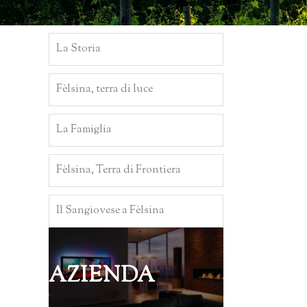
La Storia
Fèlsina, terra di luce
La Famiglia
Fèlsina, Terra di Frontiera
Il Sangiovese a Fèlsina
AZIENDA