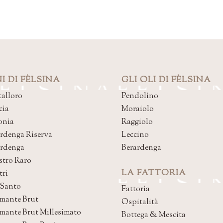
I DI FÈLSINA
GLI OLI DI FÈLSINA
alloro
Pendolino
cia
Moraiolo
onia
Raggiolo
rdenga Riserva
Leccino
ardenga
Berardenga
stro Raro
LA FATTORIA
tri
 Santo
Fattoria
mante Brut
Ospitalità
mante Brut Millesimato
Bottega & Mescita