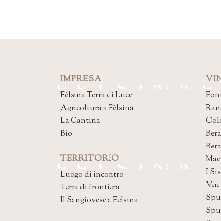
IMPRESA
VIN
Fèlsina Terra di Luce
Font
Agricoltura a Fèlsina
Ran
La Cantina
Col
Bio
Bera
Ber
TERRITORIO
Mae
I Sis
Luogo di incontro
Vin
Terra di frontiera
Spu
Il Sangiovese a Fèlsina
Spu