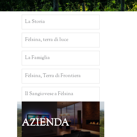
La Storia
Fèlsina, terra di luce
La Famiglia
Fèlsina, Terra di Frontiera
Il Sangiovese a Fèlsina
AZIENDA