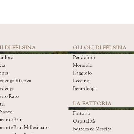
I DI FÈLSINA
GLI OLI DI FÈLSINA
alloro
Pendolino
cia
Moraiolo
onia
Raggiolo
rdenga Riserva
Leccino
ardenga
Berardenga
stro Raro
LA FATTORIA
tri
 Santo
Fattoria
mante Brut
Ospitalità
mante Brut Millesimato
Bottega & Mescita