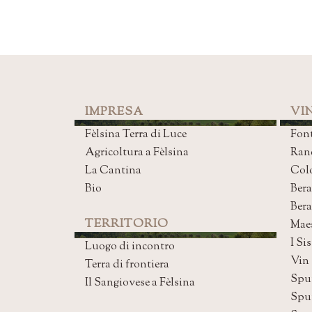
IMPRESA
VIN
Fèlsina Terra di Luce
Font
Agricoltura a Fèlsina
Ran
La Cantina
Col
Bio
Bera
Ber
TERRITORIO
Mae
I Sis
Luogo di incontro
Vin
Terra di frontiera
Spu
Il Sangiovese a Fèlsina
Spu