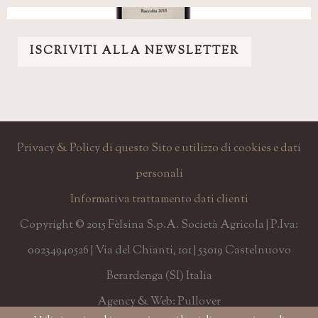
ISCRIVITI ALLA NEWSLETTER
Privacy & Policy di questo Sito e utilizzo di cookies e dati
personali
Informativa trattamento dati clienti
Copyright © 2015 Fèlsina S.p.A. Società Agricola | P.Iva:
00234940526 | Via del Chianti, 101 | 53019 Castelnuovo
Berardenga (SI) Italia
Agency & Web: Pullover