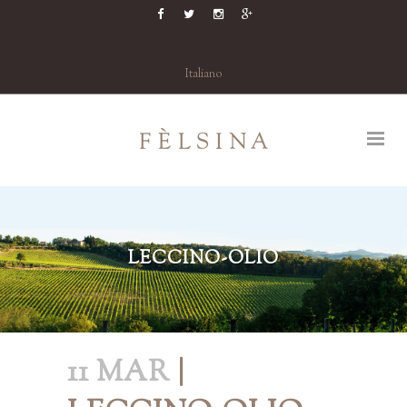
Italiano
LECCINO-OLIO
11 MAR
|