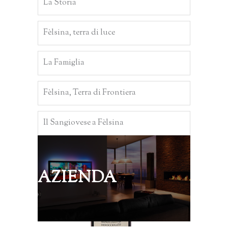
La Storia
Fèlsina, terra di luce
La Famiglia
Fèlsina, Terra di Frontiera
Il Sangiovese a Fèlsina
AZIENDA