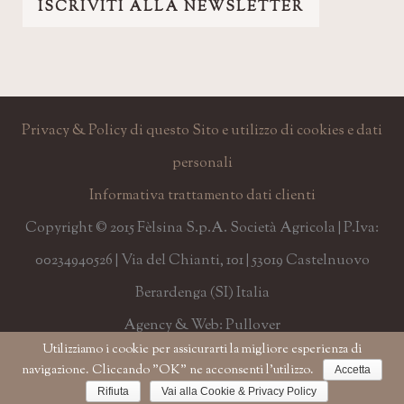
ISCRIVITI ALLA NEWSLETTER
Privacy & Policy di questo Sito e utilizzo di cookies e dati
personali
Informativa trattamento dati clienti
Copyright © 2015 Fèlsina S.p.A. Società Agricola | P.Iva:
00234940526 | Via del Chianti, 101 | 53019 Castelnuovo
Berardenga (SI) Italia
Agency & Web: Pullover
Utilizziamo i cookie per assicurarti la migliore esperienza di
navigazione. Cliccando "OK" ne acconsenti l'utilizzo.
Accetta
Rifiuta
Vai alla Cookie & Privacy Policy