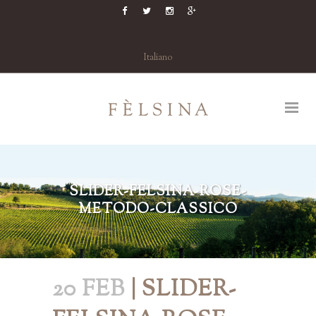
Italiano
SLIDER-FELSINA-ROSE-
METODO-CLASSICO
20 FEB
| SLIDER-