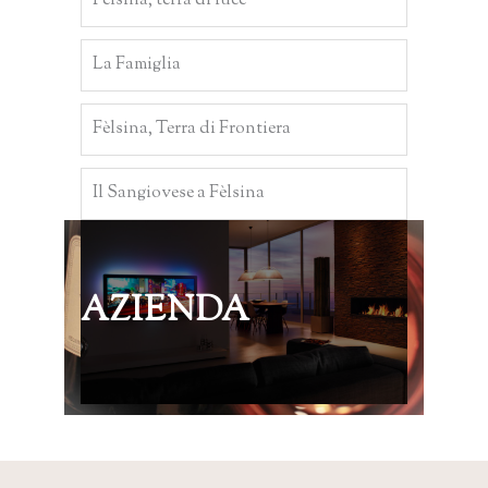
Fèlsina, terra di luce
La Famiglia
Fèlsina, Terra di Frontiera
Il Sangiovese a Fèlsina
AZIENDA