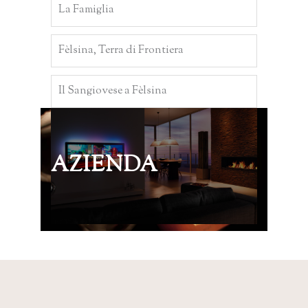
La Famiglia
Fèlsina, Terra di Frontiera
Il Sangiovese a Fèlsina
AZIENDA