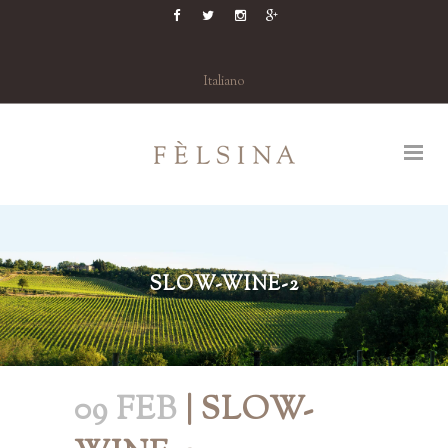
Italiano
SLOW-WINE-2
09 FEB
| SLOW-