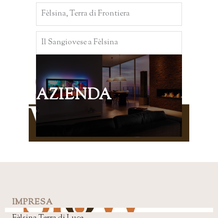
Fèlsina, Terra di Frontiera
Il Sangiovese a Fèlsina
AZIENDA
IMPRESA