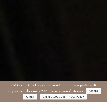
Utilizziamo i cookie per assicurarti la migliore esperienza di
navigazione. Cliccando "OK" ne acconsenti l'utilizzo.
Accetta
Rifiuta
Vai alla Cookie & Privacy Policy